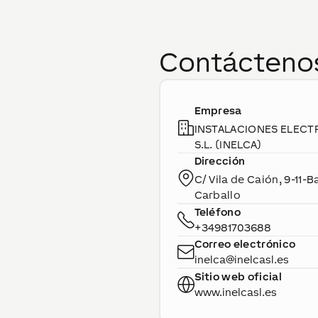
Contácteno
Empresa
INSTALACIONES ELECT
S.L. (INELCA)
Dirección
C/ Vila de Caión, 9-11-B
Carballo
Teléfono
+34981703688
Correo electrónico
inelca@inelcasl.es
Sitio web oficial
www.inelcasl.es