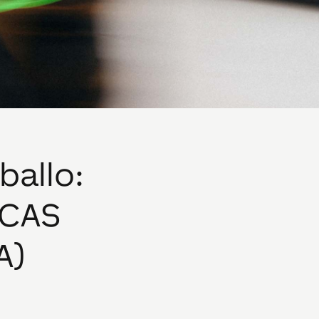
ballo
:
ICAS
A)