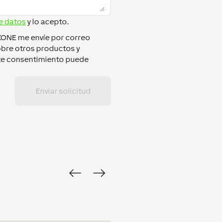
e datos
y lo acepto.
XONE me envíe por correo
obre otros productos y
ste consentimiento puede
Enviar solicitud