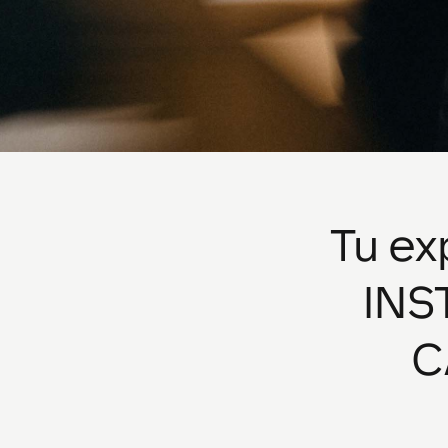
Tu e
INS
C