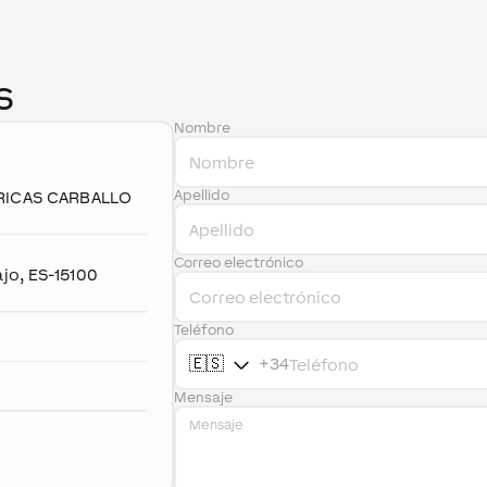
s
Nombre
Apellido
RICAS CARBALLO
Correo electrónico
ajo
,
ES-
15100
Teléfono
🇪🇸
+34
Mensaje