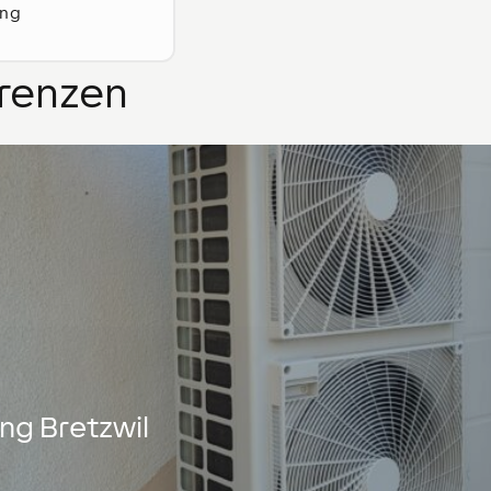
ung
renzen
ng Bretzwil