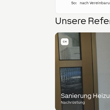
So
:
nach Vereinbar
Unsere Refe
CH
Sanierung Heizu
Nachrüstung