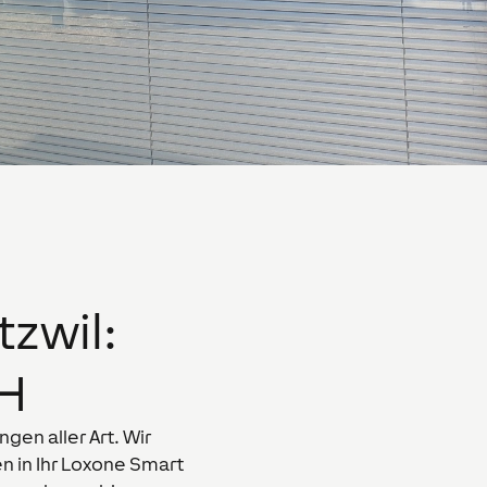
tzwil
:
bH
gen aller Art. Wir
n in Ihr Loxone Smart