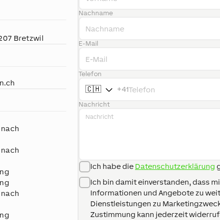
Nachname
H
207
Bretzwil
E-Mail
Telefon
n.ch
🇨🇭
+41
Nachricht
h
r nach
r nach
Ich habe die
Datenschutzerklärung
g
ung
Ich bin damit einverstanden, dass m
ung
Informationen und Angebote zu wei
r nach
Dienstleistungen zu Marketingzwec
Zustimmung kann jederzeit widerru
ung