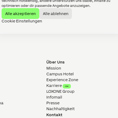
technisch notwendig, andere unterstützen uns dabei, Inhalte zu
optimieren oder dir passende Angebote anzuzeigen.
Alle akzeptieren
Alle ablehnen
hl- und Gefrierräumen
Cookie Einstellungen
Über Uns
Mission
Campus Hotel
Experience Zone
Karriere
104
LOXONE Group
Infomail
ma
Presse
Nachhaltigkeit
Kontakt