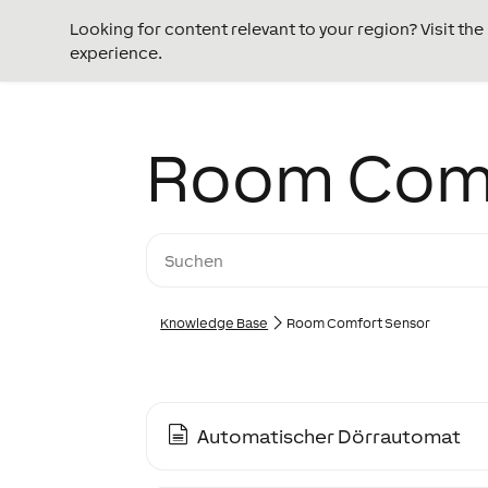
Looking for content relevant to your region? Visit th
experience.
Room Comf
Knowledge Base
Room Comfort Sensor
Automatischer Dörrautomat